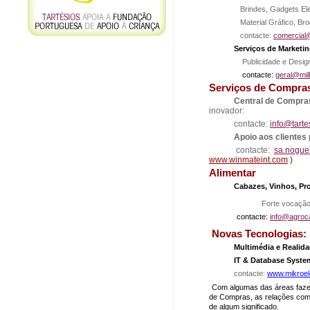
Brindes, Gadgets Elec
Material Gráfico, Br
contacte:
comercial
Serviços de Marketi
Publicidade e Desig
contacte:
geral@mil
Serviços de Compra
Central de Compr
inovador:
contacte:
info@tarte
Apoio aos clientes
contacte:
sa.nogue
www.winmateint.com
)
Alimentar
Cabazes, Vinhos, Pr
Forte vocação pa
contacte:
info@agroc
Novas Tecnologias:
Multimédia e Realid
IT & Database Syste
contacte:
www.mikroel
Com algumas das áreas fazen
de Compras, as relações co
de algum significado.