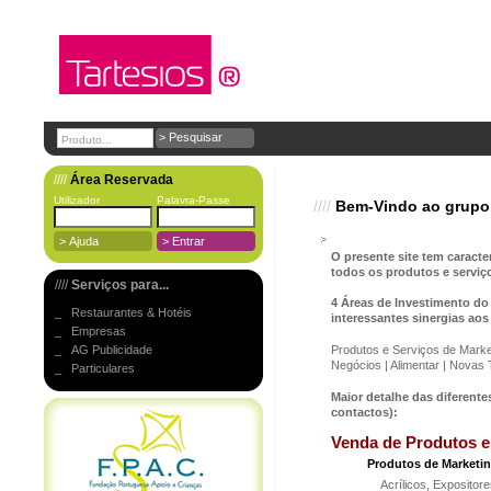
////
Área Reservada
Utilizador
Palavra-Passe
////
Bem-Vindo ao grupo 
O presente site tem caracte
todos os produtos e serviç
////
Serviços para...
4 Áreas de Investimento d
_ Restaurantes & Hotéis
interessantes sinergias aos
_ Empresas
_ AG Publicidade
Produtos e Serviços de Marke
Negócios | Alimentar | Novas 
_ Particulares
Maior detalhe das diferente
contactos):
Venda de Produtos e
Produtos de Marketi
Acrílicos, Expositore