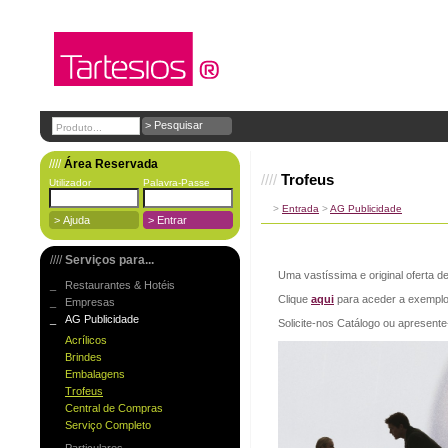
////
Área Reservada
////
Trofeus
Utilizador
Palavra-Passe
>
Entrada
>
AG Publicidade
////
Serviços para...
Uma vastíssima e original oferta d
_ Restaurantes & Hotéis
Clique
aqui
para aceder a exemplo
_ Empresas
_ AG Publicidade
Solicite-nos Catálogo ou apresente-
Acrílicos
Brindes
Embalagens
Trofeus
Central de Compras
Serviço Completo