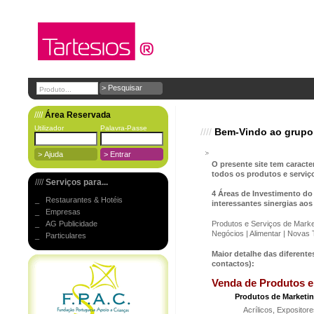
////
Área Reservada
Utilizador
Palavra-Passe
////
Bem-Vindo ao grupo 
O presente site tem caracte
todos os produtos e serviç
////
Serviços para...
4 Áreas de Investimento d
_ Restaurantes & Hotéis
interessantes sinergias aos
_ Empresas
_ AG Publicidade
Produtos e Serviços de Marke
Negócios | Alimentar | Novas 
_ Particulares
Maior detalhe das diferente
contactos):
Venda de Produtos e
Produtos de Marketi
Acrílicos, Expositore